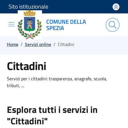
Sito istituzionale
Salta e vai al contenuto
Salta e vai al footer
COMUNE DELLA
SPEZIA
Home
/
Servizi online
/
Cittadini
Cittadini
Servizi per i cittadini: trasparenza, anagrafe, scuola,
tributi, ...
Esplora tutti i servizi in
"Cittadini"