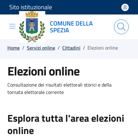
Sito istituzionale
Salta e vai al contenuto
Salta e vai al footer
COMUNE DELLA
SPEZIA
Home
/
Servizi online
/
Cittadini
/
Elezioni online
Elezioni online
Consultazione dei risultati elettorali storici e della
tornata elettorale corrente
Esplora tutta l'area elezioni
online